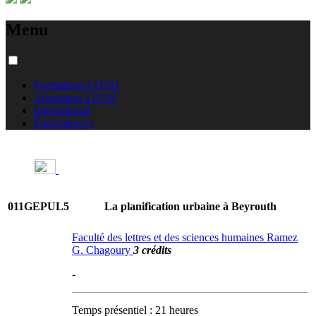
Menu
Formations à l'USJ
Admission à l'USJ
International
Équivalences
011GEPUL5
La planification urbaine à Beyrouth
Faculté des lettres et des sciences humaines Ramez
G. Chagoury
3 crédits
-
Temps présentiel : 21 heures