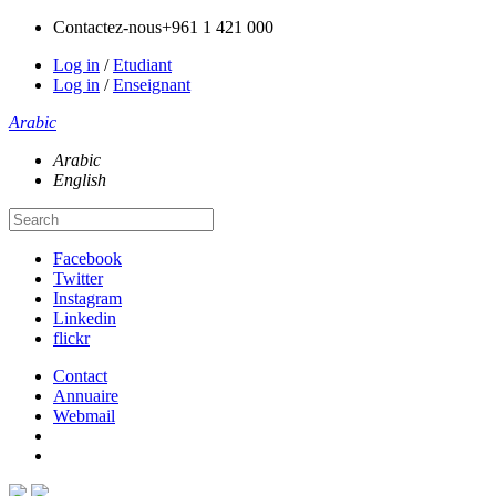
Contactez-nous
+961 1 421 000
Log in
/
Etudiant
Log in
/
Enseignant
Arabic
Arabic
English
Facebook
Twitter
Instagram
Linkedin
flickr
Contact
Annuaire
Webmail