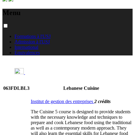
Menu
Formations à l'USJ
Admission à l'USJ
International
Équivalences
063FDLBL3
Lebanese Cuisine
Institut de gestion des entreprises
2 crédits
The Cuisine 5 course is designed to provide students
with the necessary knowledge and techniques to
prepare and cook Lebanese food using the traditional
as well as a contemporary modern approach. They
will also learn the essential skills for Lebanese food