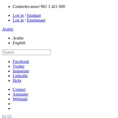
Contactez-nous
+961 1 421 000
Log in
/
Etudiant
Log in
/
Enseignant
Arabic
Arabic
English
Facebook
Twitter
Instagram
Linkedin
flickr
Contact
Annuaire
Webmail