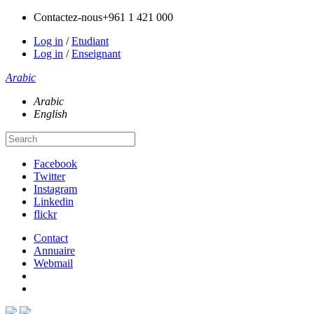
Contactez-nous
+961 1 421 000
Log in
/
Etudiant
Log in
/
Enseignant
Arabic
Arabic
English
Facebook
Twitter
Instagram
Linkedin
flickr
Contact
Annuaire
Webmail