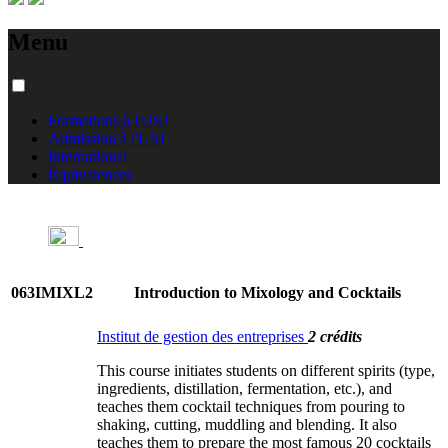
Menu
Formations à l'USJ
Admission à l'USJ
International
Équivalences
063IMIXL2
Introduction to Mixology and Cocktails
Institut de gestion des entreprises
2 crédits
This course initiates students on different spirits (type,
ingredients, distillation, fermentation, etc.), and
teaches them cocktail techniques from pouring to
shaking, cutting, muddling and blending. It also
teaches them to prepare the most famous 20 cocktails