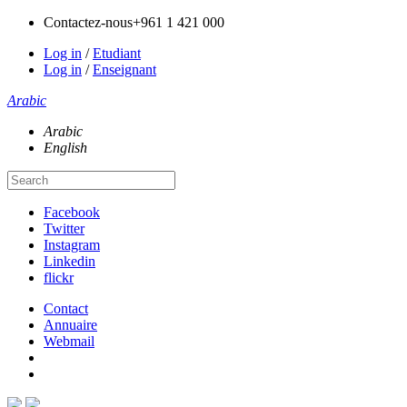
Contactez-nous
+961 1 421 000
Log in
/
Etudiant
Log in
/
Enseignant
Arabic
Arabic
English
Facebook
Twitter
Instagram
Linkedin
flickr
Contact
Annuaire
Webmail