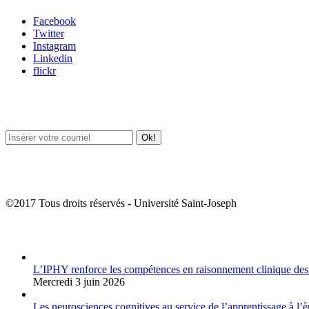
Facebook
Twitter
Instagram
Linkedin
flickr
Newsletter / USJ Culture
Newsletter / USJ Nouvelles
©2017 Tous droits réservés - Université Saint-Joseph
Album Photos
L’IPHY renforce les compétences en raisonnement clinique des
Mercredi 3 juin 2026
Les neurosciences cognitives au service de l’apprentissage à l’è