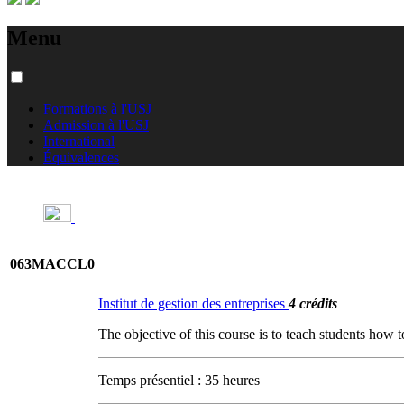
Menu
Formations à l'USJ
Admission à l'USJ
International
Équivalences
063MACCL0
Institut de gestion des entreprises
4 crédits
The objective of this course is to teach students how
Temps présentiel : 35 heures