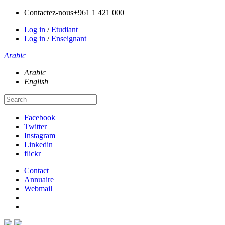
Contactez-nous
+961 1 421 000
Log in
/
Etudiant
Log in
/
Enseignant
Arabic
Arabic
English
Facebook
Twitter
Instagram
Linkedin
flickr
Contact
Annuaire
Webmail