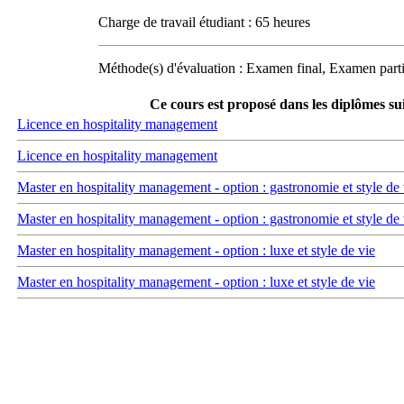
Charge de travail étudiant : 65 heures
Méthode(s) d'évaluation : Examen final, Examen parti
Ce cours est proposé dans les diplômes su
Licence en hospitality management
Licence en hospitality management
Master en hospitality management - option : gastronomie et style de 
Master en hospitality management - option : gastronomie et style de 
Master en hospitality management - option : luxe et style de vie
Master en hospitality management - option : luxe et style de vie
Carrefour des médias sociaux