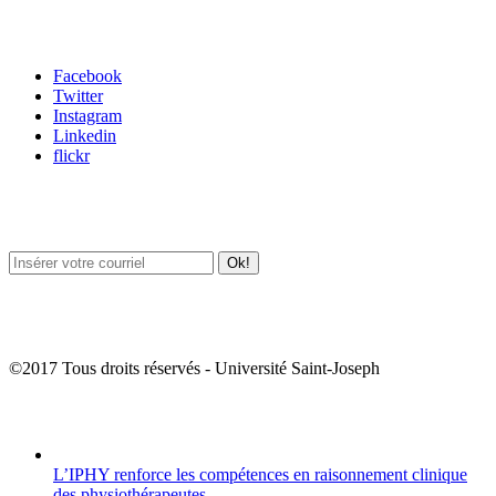
Carrefour des médias sociaux
Facebook
Twitter
Instagram
Linkedin
flickr
Newsletter / USJ Culture
Newsletter / USJ Nouvelles
©2017 Tous droits réservés - Université Saint-Joseph
Album Photos
L’IPHY renforce les compétences en raisonnement clinique
des physiothérapeutes