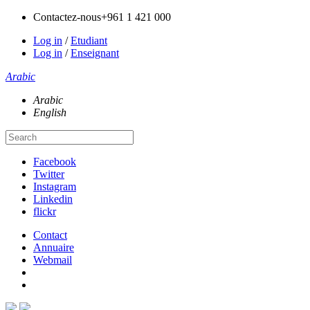
Contactez-nous
+961 1 421 000
Log in
/
Etudiant
Log in
/
Enseignant
Arabic
Arabic
English
Facebook
Twitter
Instagram
Linkedin
flickr
Contact
Annuaire
Webmail