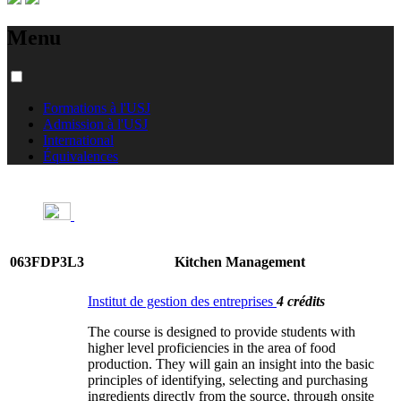
Menu
Formations à l'USJ
Admission à l'USJ
International
Équivalences
063FDP3L3
Kitchen Management
Institut de gestion des entreprises
4 crédits
The course is designed to provide students with
higher level proficiencies in the area of food
production. They will gain an insight into the basic
principles of identifying, selecting and purchasing
ingredients directly from the source, through onsite