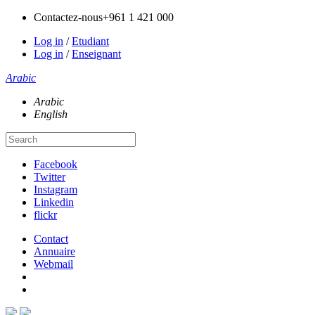
Contactez-nous
+961 1 421 000
Log in
/
Etudiant
Log in
/
Enseignant
Arabic
Arabic
English
Facebook
Twitter
Instagram
Linkedin
flickr
Contact
Annuaire
Webmail