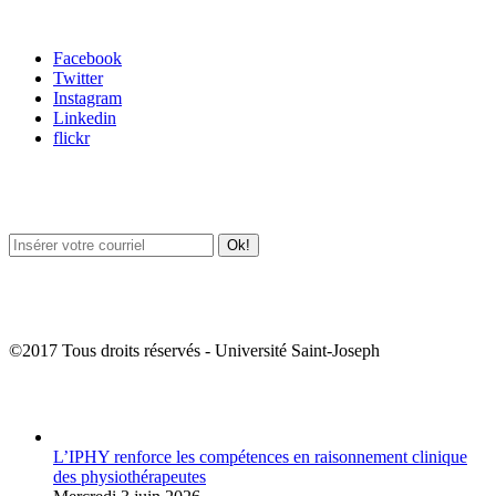
Carrefour des médias sociaux
Facebook
Twitter
Instagram
Linkedin
flickr
Newsletter / USJ Culture
Newsletter / USJ Nouvelles
©2017 Tous droits réservés - Université Saint-Joseph
Album Photos
L’IPHY renforce les compétences en raisonnement clinique
des physiothérapeutes