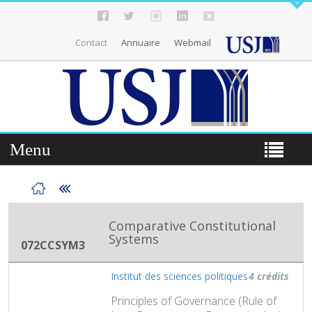
Contact
Annuaire
Webmail
Menu
Comparative Constitutional
Systems
072CCSYM3
Institut des sciences politiques
4 crédits
Principles of Governance (Rule of