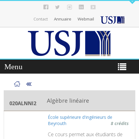
Contact
Annuaire
Webmail
Menu
Algèbre linéaire
020ALNNI2
École supérieure d'ingénieurs de
Beyrouth
8 crédits
Ce cours permet aux étudiants de