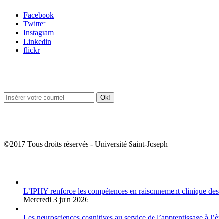
Facebook
Twitter
Instagram
Linkedin
flickr
Newsletter / USJ Culture
Newsletter / USJ Nouvelles
©2017 Tous droits réservés - Université Saint-Joseph
Album Photos
L’IPHY renforce les compétences en raisonnement clinique des
Mercredi 3 juin 2026
Les neurosciences cognitives au service de l’apprentissage à l’è