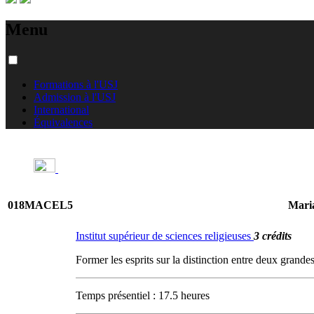
Menu
Formations à l'USJ
Admission à l'USJ
International
Équivalences
018MACEL5
Maria
Institut supérieur de sciences religieuses
3 crédits
Former les esprits sur la distinction entre deux grandes 
Temps présentiel : 17.5 heures