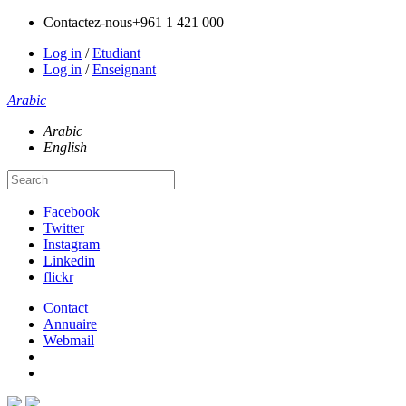
Contactez-nous
+961 1 421 000
Log in
/
Etudiant
Log in
/
Enseignant
Arabic
Arabic
English
Facebook
Twitter
Instagram
Linkedin
flickr
Contact
Annuaire
Webmail