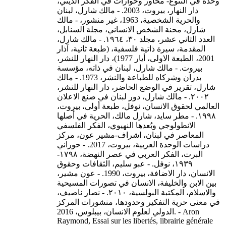
وحدة في التنوع- محاور وحوارات في الفكر الديني،
دار النهار، بيروت، 2003. - مالك شارل، لبنان
والحرية الشخصية، 1963، غير منشور، - مالك
شارل، محنة الشخص الانساني، مجلة السنابل،
العدد الثاني عشر، مجلد ۳٠، ١۹٦٤. - مالك شارل،
المقدمة، سيرة ذاتية فلسفية، (طبعة ثانية، آذار
2001، الطبعة الاولى، أيار 1977)، دار النهار للنشر،
بيروت. - مالك شارل، لبنان في ذاته، مؤسسة
بدران وشركاه للطباعة والنشر، 1973. - مالك
شارل، تقرير في الوضع الحاضر، دار النهار للنشر،
٢٠٠٢. - مالك شارل، دور لبنان في صنع الاعلان
العالمي لحقوق الانسان، نوفل، طبعة أولى، بيروت،
١٩٩٨. - مطر سايد، شارل مالك، الحرية في أصلها
الانطولوجي وبُعدها النهيوي، الفكر الفلسفي
المعاصر في لبنان، اشراف-مشير عون، مركز
دراسات الوحدة العربية، بيروت، 2017. - حوراني
البرت، الفكر العربي في عصر النهضة، ١٧٩٨-
١٩٣٩، نوفل. - عبو سليم، الثقافات وحقوق
الانسان، دار الاضافة، بيروت، 1990. - عون مشير،
بين الابن والخليفة، الانسان في تصورات المسيحية
والاسلام، المكتبة البولسية، ٢٠١٠. - نصار ناصيف،
في معنى حرية التفكير وحدودها، منشورات المركز
الدولي لعلوم الانسان، بيبلوس، 2016. - Aron
Raymond, Essai sur les libertés, librairie générale