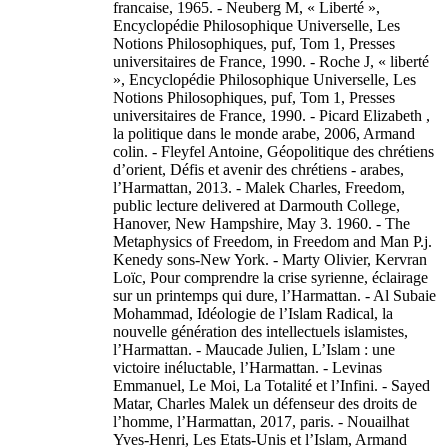
francaise, 1965. - Neuberg M, « Liberté »,
Encyclopédie Philosophique Universelle, Les
Notions Philosophiques, puf, Tom 1, Presses
universitaires de France, 1990. - Roche J, « liberté
», Encyclopédie Philosophique Universelle, Les
Notions Philosophiques, puf, Tom 1, Presses
universitaires de France, 1990. - Picard Elizabeth ,
la politique dans le monde arabe, 2006, Armand
colin. - Fleyfel Antoine, Géopolitique des chrétiens
d’orient, Défis et avenir des chrétiens - arabes,
l’Harmattan, 2013. - Malek Charles, Freedom,
public lecture delivered at Darmouth College,
Hanover, New Hampshire, May 3. 1960. - The
Metaphysics of Freedom, in Freedom and Man P.j.
Kenedy sons-New York. - Marty Olivier, Kervran
Loїc, Pour comprendre la crise syrienne, éclairage
sur un printemps qui dure, l’Harmattan. - Al Subaie
Mohammad, Idéologie de l’Islam Radical, la
nouvelle génération des intellectuels islamistes,
l’Harmattan. - Maucade Julien, L’Islam : une
victoire inéluctable, l’Harmattan. - Levinas
Emmanuel, Le Moi, La Totalité et l’Infini. - Sayed
Matar, Charles Malek un défenseur des droits de
l’homme, l’Harmattan, 2017, paris. - Nouailhat
Yves-Henri, Les Etats-Unis et l’Islam, Armand