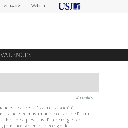
Annuaire
Webmail
IVALENCES
4 crédits
des relatives à l’islam et la société
dans la pensée musulmane (courant de l’islam
tera donc des questions d’ordre religieux et
at, jihad, non-violence, théologie de la