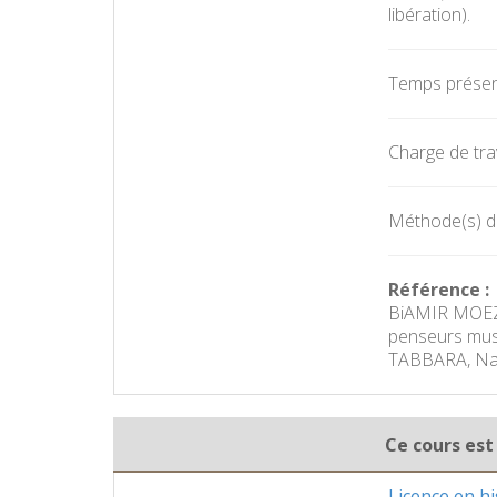
libération).
Temps présent
Charge de trav
Méthode(s) d'
Référence :
BiAMIR MOEZZI
penseurs musu
TABBARA, Nayl
Ce cours est
Licence en hi