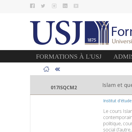
FORMATIONS À L'USJ
ADMIS
Islam et q
017ISQCM2
Institut d'étud
Le cours Isla
contemporaine
politique, cou
social (l’autre