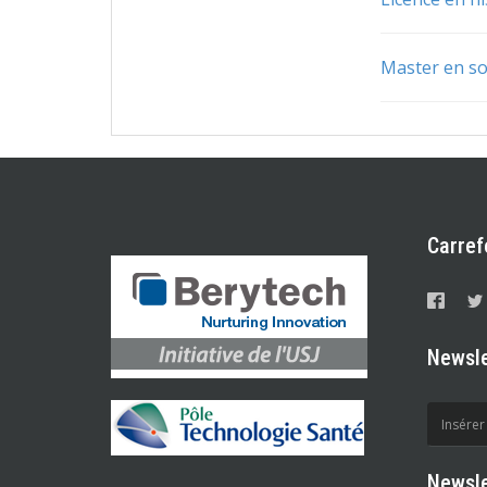
Master en so
Carref
Newsle
Newsle