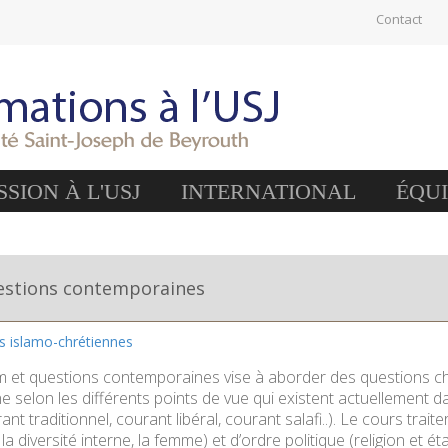
Contact
SION À L'USJ
INTERNATIONAL
ÉQU
uestions contemporaines
es islamo-chrétiennes
m et questions contemporaines vise à aborder des questions chau
 selon les différents points de vue qui existent actuellement 
rant traditionnel, courant libéral, courant salafi..). Le cours trai
, la diversité interne, la femme) et d’ordre politique (religion et ét