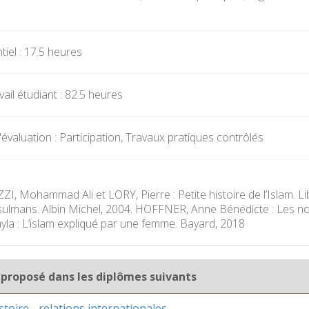
iel : 17.5 heures
ail étudiant : 82.5 heures
évaluation : Participation, Travaux pratiques contrôlés
, Mohammad Ali et LORY, Pierre : Petite histoire de l’Islam. 
lmans. Albin Michel, 2004. HOFFNER, Anne Bénédicte : Les nou
a : L’islam expliqué par une femme. Bayard, 2018
 proposé dans les diplômes suivants
stoire - relations internationales