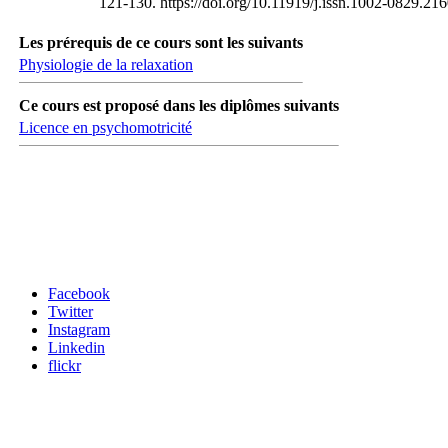
121-130. https://doi.org/10.11919/j.issn.1002-0829.21
Les prérequis de ce cours sont les suivants
Physiologie de la relaxation
Ce cours est proposé dans les diplômes suivants
Licence en psychomotricité
Carrefour des médias sociaux
Facebook
Twitter
Instagram
Linkedin
flickr
Newsletter / USJ Culture