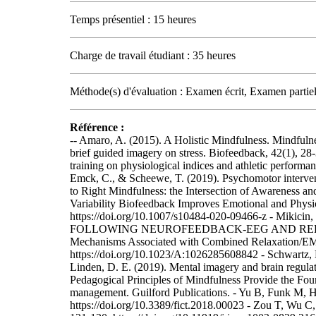
Temps présentiel : 15 heures
Charge de travail étudiant : 35 heures
Méthode(s) d'évaluation : Examen écrit, Examen partie
Référence :
-- Amaro, A. (2015). A Holistic Mindfulness. Mindfuln
brief guided imagery on stress. Biofeedback, 42(1), 2
training on physiological indices and athletic perform
Emck, C., & Scheewe, T. (2019). Psychomotor interven
to Right Mindfulness: the Intersection of Awareness and
Variability Biofeedback Improves Emotional and Phys
https://doi.org/10.1007/s10484-020-09466-z 
FOLLOWING NEUROFEEDBACK-EEG AND RELAXATION TR
Mechanisms Associated with Combined Relaxation/EMG
https://doi.org/10.1023/A:1026285608842 - Schwartz, M.
Linden, D. E. (2019). Mental imagery and brain regul
Pedagogical Principles of Mindfulness Provide the Foun
management. Guilford Publications. - Yu B, Funk M, H
https://doi.org/10.3389/fict.2018.00023 - Zou T, Wu C,