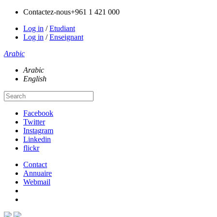
Contactez-nous
+961 1 421 000
Log in
/
Etudiant
Log in
/
Enseignant
Arabic
Arabic
English
Facebook
Twitter
Instagram
Linkedin
flickr
Contact
Annuaire
Webmail