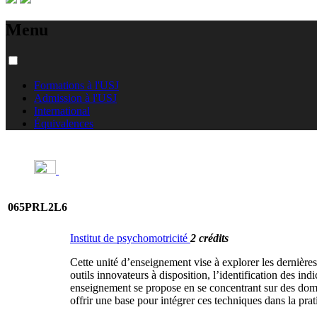
Menu
Formations à l'USJ
Admission à l'USJ
International
Équivalences
065PRL2L6
Institut de psychomotricité
2 crédits
Cette unité d’enseignement vise à explorer les dernières
outils innovateurs à disposition, l’identification des i
enseignement se propose en se concentrant sur des domain
offrir une base pour intégrer ces techniques dans la pr