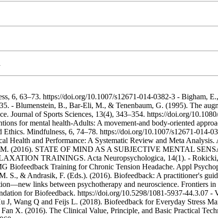
l
ess, 6, 63–73. https://doi.org/10.1007/s12671-014-0382-3 - Bigham, E.
8-35. - Blumenstein, B., Bar‐Eli, M., & Tenenbaum, G. (1995). The augm
ance. Journal of Sports Sciences, 13(4), 343–354. https://doi.org/10.1
tions for mental health-Adults: A movement-and body-oriented approa
 Ethics. Mindfulness, 6, 74–78. https://doi.org/10.1007/s12671-014-038
ical Health and Performance: A Systematic Review and Meta Analysis.
- Mikicin, M. (2016). STATE OF MIND AS A SUBJECTIVE MENT
AININGS. Acta Neuropsychologica, 14(1). - Rokicki, L.A., H
 Biofeedback Training for Chronic Tension Headache. Appl Psychop
 S., & Andrasik, F. (Eds.). (2016). Biofeedback: A practitioner's guid
ation—new links between psychotherapy and neuroscience. Frontiers in
dation for Biofeedback. https://doi.org/10.5298/1081-5937-44.3.07 - Va
u J, Wang Q and Feijs L. (2018). Biofeedback for Everyday Stress Ma
 Fan X. (2016). The Clinical Value, Principle, and Basic Practical Tec