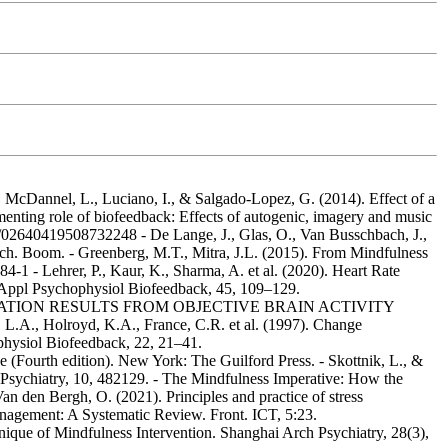
, McDannel, L., Luciano, I., & Salgado-Lopez, G. (2014). Effect of a
enting role of biofeedback: Effects of autogenic, imagery and music
080/02640419508732248 - De Lange, J., Glas, O., Van Busschbach, J.,
ch. Boom. - Greenberg, M.T., Mitra, J.L. (2015). From Mindfulness
4-1 - Lehrer, P., Kaur, K., Sharma, A. et al. (2020). Heart Rate
 Appl Psychophysiol Biofeedback, 45, 109–129.
AL SENSATION RESULTS FROM OBJECTIVE BRAIN ACTIVITY
olroyd, K.A., France, C.R. et al. (1997). Change
hysiol Biofeedback, 22, 21–41.
e (Fourth edition). New York: The Guilford Press. - Skottnik, L., &
 Psychiatry, 10, 482129. - The Mindfulness Imperative: How the
n den Bergh, O. (2021). Principles and practice of stress
nagement: A Systematic Review. Front. ICT, 5:23.
hnique of Mindfulness Intervention. Shanghai Arch Psychiatry, 28(3),