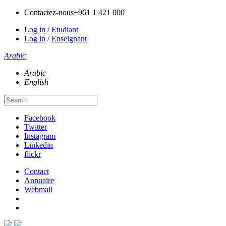
Contactez-nous
+961 1 421 000
Log in
/
Etudiant
Log in
/
Enseignant
Arabic
Arabic
English
Facebook
Twitter
Instagram
Linkedin
flickr
Contact
Annuaire
Webmail