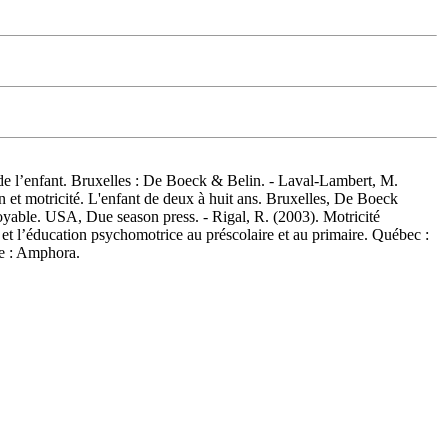
 de l’enfant. Bruxelles : De Boeck & Belin. - Laval-Lambert, M.
on et motricité. L'enfant de deux à huit ans. Bruxelles, De Boeck
oyable. USA, Due season press. - Rigal, R. (2003). Motricité
t l’éducation psychomotrice au préscolaire et au primaire. Québec :
ne : Amphora.