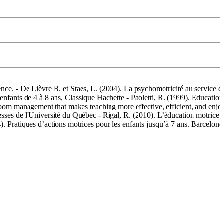
nce. - De Lièvre B. et Staes, L. (2004). La psychomotricité au service
 enfants de 4 à 8 ans, Classique Hachette - Paoletti, R. (1999). Educati
room management that makes teaching more effective, efficient, and enj
s de l'Université du Québec - Rigal, R. (2010). L’éducation motrice e
). Pratiques d’actions motrices pour les enfants jusqu’à 7 ans. Barcelo