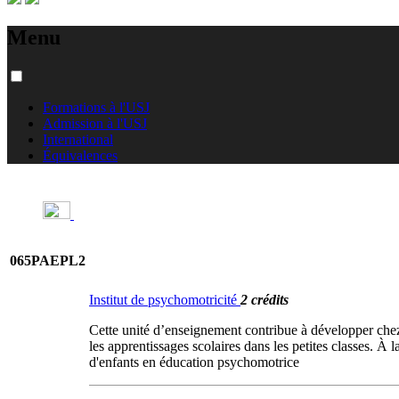
Menu
Formations à l'USJ
Admission à l'USJ
International
Équivalences
065PAEPL2
Institut de psychomotricité
2 crédits
Cette unité d’enseignement contribue à développer chez 
les apprentissages scolaires dans les petites classes. À
d'enfants en éducation psychomotrice