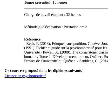
Temps présentiel : 15 heures
Charge de travail étudiant : 32 heures
Méthode(s) d'évaluation : Prestation orale
Référence :
- Beck, P. (2013). Eduquer sans punition. Genève: Joue
(1991). Fichier et guide sur la psychomotricité pour les
Université - Powell, A. (2009). The cornerstone: class
humaine, Tome 2: Développement moteur, Québec, Presse
Presses de l’université du Québec. - Saublens, C. (2014
Ce cours est proposé dans les diplômes suivants
Licence en psychomotricité
Carrefour des médias sociaux