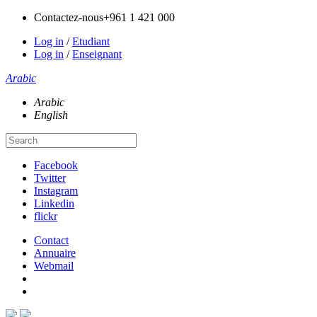
Contactez-nous
+961 1 421 000
Log in
/
Etudiant
Log in
/
Enseignant
Arabic
Arabic
English
Facebook
Twitter
Instagram
Linkedin
flickr
Contact
Annuaire
Webmail