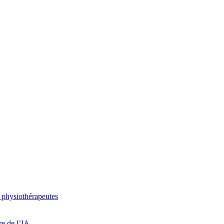
 physiothérapeutes
re de l’IA