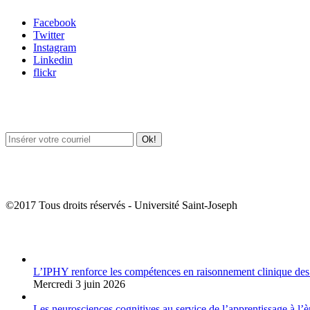
Facebook
Twitter
Instagram
Linkedin
flickr
Newsletter / USJ Culture
Newsletter / USJ Nouvelles
©2017 Tous droits réservés - Université Saint-Joseph
Album Photos
L’IPHY renforce les compétences en raisonnement clinique des
Mercredi 3 juin 2026
Les neurosciences cognitives au service de l’apprentissage à l’è