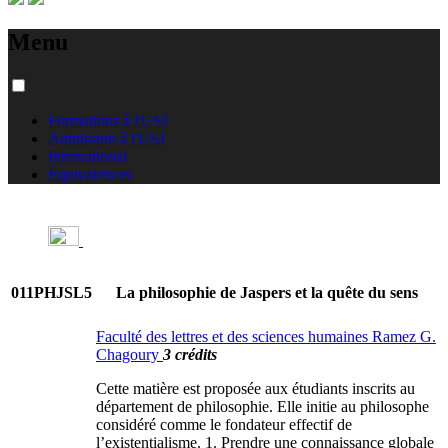
Menu
Formations à l'USJ
Admission à l'USJ
International
Équivalences
011PHJSL5
La philosophie de Jaspers et la quête du sens
Faculté des lettres et des sciences humaines Ramez G.
Chagoury
3 crédits
Cette matière est proposée aux étudiants inscrits au
département de philosophie. Elle initie au philosophe
considéré comme le fondateur effectif de
l’existentialisme. 1. Prendre une connaissance globale