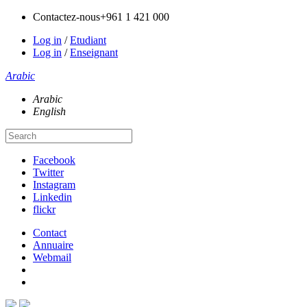
Contactez-nous
+961 1 421 000
Log in
/
Etudiant
Log in
/
Enseignant
Arabic
Arabic
English
Facebook
Twitter
Instagram
Linkedin
flickr
Contact
Annuaire
Webmail