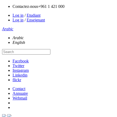
Contactez-nous
+961 1 421 000
Log in
/
Etudiant
Log in
/
Enseignant
Arabic
Arabic
English
Facebook
Twitter
Instagram
Linkedin
flickr
Contact
Annuaire
Webmail