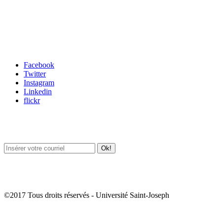
Carrefour des médias sociaux
Facebook
Twitter
Instagram
Linkedin
flickr
Newsletter / USJ Culture
Newsletter / USJ Nouvelles
©2017 Tous droits réservés - Université Saint-Joseph
Album Photos