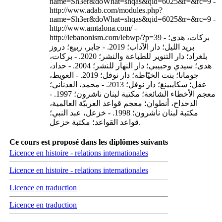
name=Sh3er&doWhat=shqas&qid=6025&r=&rc=9 -
http://www.adab.com/modules.php?
name=Sh3er&doWhat=shqas&qid=6025&r=&rc=9 -
http://www.amtalona.com/ -
http://lebanonism.com/lebwp/?p=39 - بركات، هدى؛
بريد الليل؛ دار الآداب؛ 2019. - جابر، ربيع؛ دروز
بلغراد؛ دار التنوير للطباعة والنشر؛ 2020. - بركات،
هدى؛ سيدي وحبيبي؛ دار النهار للنشر؛ 2004. - حداد،
جومانا؛ بنت الخيّاطة؛ دار نوفل؛ 2019. - العويط،
عقل؛ سكايبينغ؛ دار نوفل؛ 2013. - محمد، العدناني؛
معجم الأخطاء الشائعة؛ مكتبة لبنان ناشرون؛ 1997. -
الدحداح، أنطوان؛ معجم قواعد العربيّة العالمية،
مكتبة لبنان ناشرون؛ 1998. - خزعل، عبد النبي؛
قواعد القواعد؛ مكتبة خزعل.
Ce cours est proposé dans les diplômes suivants
Licence en histoire - relations internationales
Licence en histoire - relations internationales
Licence en traduction
Licence en traduction