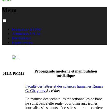
Menu
Formations à l'USJ
Admission à l'USJ
International
Équivalences
Propagande moderne et manipulation
011ICPMM3
médiatique
Faculté des lettres et des sciences humaines Ramez
G. Chagoury
3 crédits
La maitrise des techniques rédactionnelles de base
ne suffit pas, à elle seule, pour offrir aux jeunes
journalistes les atouts nécessaires pour une carrière