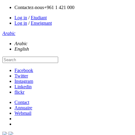
Contactez-nous
+961 1 421 000
Log in
/
Etudiant
Log in
/
Enseignant
Arabic
Arabic
English
Facebook
Twitter
Instagram
Linkedin
flickr
Contact
Annuaire
Webmail