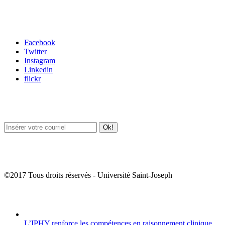
Carrefour des médias sociaux
Facebook
Twitter
Instagram
Linkedin
flickr
Newsletter / USJ Culture
Newsletter / USJ Nouvelles
©2017 Tous droits réservés - Université Saint-Joseph
Album Photos
L’IPHY renforce les compétences en raisonnement clinique