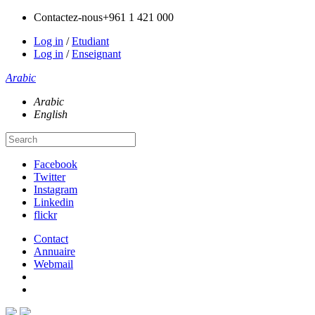
Contactez-nous
+961 1 421 000
Log in
/
Etudiant
Log in
/
Enseignant
Arabic
Arabic
English
Facebook
Twitter
Instagram
Linkedin
flickr
Contact
Annuaire
Webmail