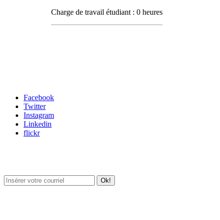
Charge de travail étudiant : 0 heures
Carrefour des médias sociaux
Facebook
Twitter
Instagram
Linkedin
flickr
Newsletter / USJ Culture
Newsletter / USJ Nouvelles