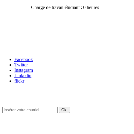
Charge de travail étudiant : 0 heures
Carrefour des médias sociaux
Facebook
Twitter
Instagram
Linkedin
flickr
Newsletter / USJ Culture
Newsletter / USJ Nouvelles