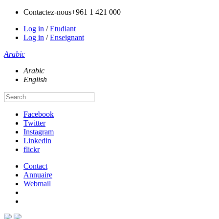
Contactez-nous
+961 1 421 000
Log in
/
Etudiant
Log in
/
Enseignant
Arabic
Arabic
English
Facebook
Twitter
Instagram
Linkedin
flickr
Contact
Annuaire
Webmail