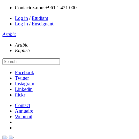
Contactez-nous
+961 1 421 000
Log in
/
Etudiant
Log in
/
Enseignant
Arabic
Arabic
English
Facebook
Twitter
Instagram
Linkedin
flickr
Contact
Annuaire
Webmail