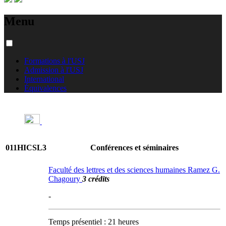
Menu
Formations à l'USJ
Admission à l'USJ
International
Équivalences
011HICSL3
Conférences et séminaires
Faculté des lettres et des sciences humaines Ramez G.
Chagoury
3 crédits
-
Temps présentiel : 21 heures