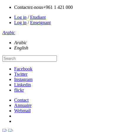
Contactez-nous
+961 1 421 000
Log in
/
Etudiant
Log in
/
Enseignant
Arabic
Arabic
English
Facebook
Twitter
Instagram
Linkedin
flickr
Contact
Annuaire
Webmail