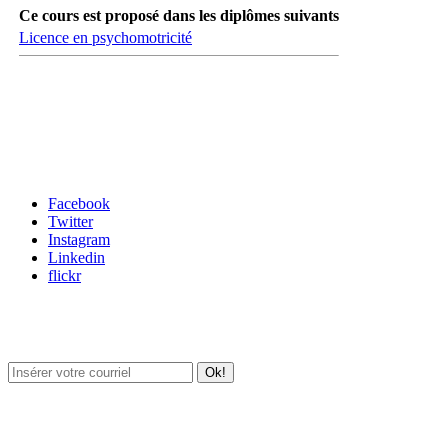
Ce cours est proposé dans les diplômes suivants
Licence en psychomotricité
Carrefour des médias sociaux
Facebook
Twitter
Instagram
Linkedin
flickr
Newsletter / USJ Culture
Newsletter / USJ Nouvelles