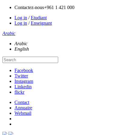
Contactez-nous
+961 1 421 000
Log in
/
Etudiant
Log in
/
Enseignant
Arabic
Arabic
English
Facebook
Twitter
Instagram
Linkedin
flickr
Contact
Annuaire
Webmail