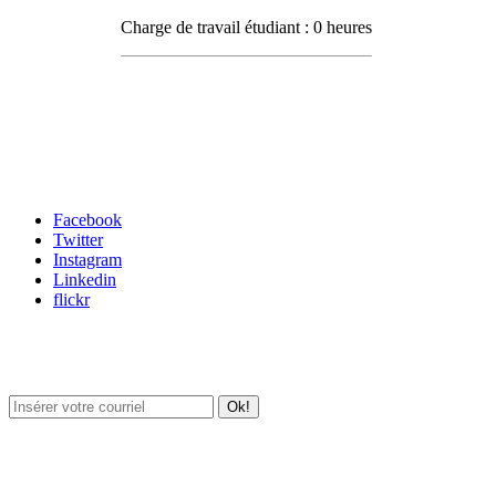
Charge de travail étudiant : 0 heures
Carrefour des médias sociaux
Facebook
Twitter
Instagram
Linkedin
flickr
Newsletter / USJ Culture
Newsletter / USJ Nouvelles