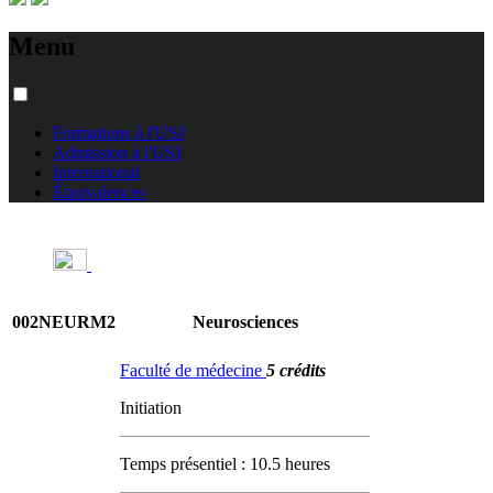
Menu
Formations à l'USJ
Admission à l'USJ
International
Équivalences
002NEURM2
Neurosciences
Faculté de médecine
5 crédits
Initiation
Temps présentiel : 10.5 heures