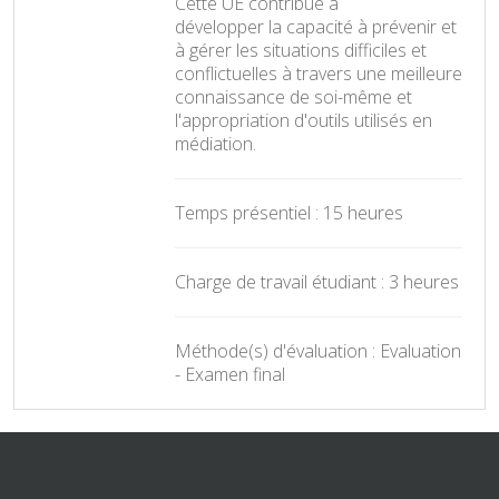
Cette UE contribue à
développer la capacité à prévenir et
à gérer les situations difficiles et
conflictuelles à travers une meilleure
connaissance de soi-même et
l'appropriation d'outils utilisés en
médiation.
Temps présentiel : 15 heures
Charge de travail étudiant : 3 heures
Méthode(s) d'évaluation : Evaluation
- Examen final