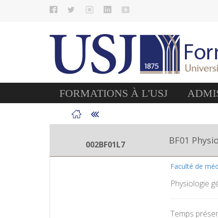
FORMATIONS À L'USJ
ADMIS
BF01 Physio
002BF01L7
Faculté de mé
Physiologie g
Temps présent