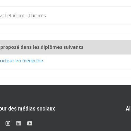
ail étudiant : 0 heures
 proposé dans les diplômes suivants
octeur en médecine
our des médias sociaux
A