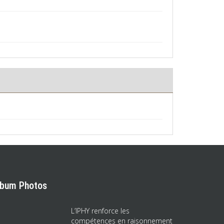
lbum Photos
L’IPHY renforce les
compétences en raisonnement