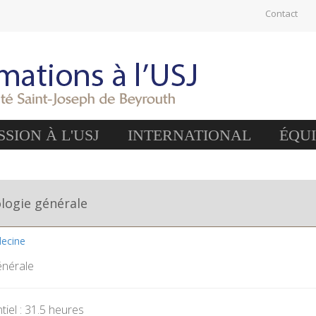
Contact
SION À L'USJ
INTERNATIONAL
ÉQU
logie générale
decine
énérale
iel : 31.5 heures