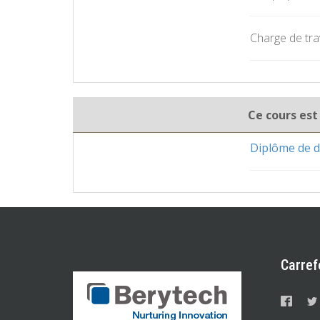
Charge de trav
Ce cours est
Diplôme de d
Carref