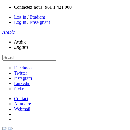
Contactez-nous
+961 1 421 000
Log in
/
Etudiant
Log in
/
Enseignant
Arabic
Arabic
English
Facebook
Twitter
Instagram
Linkedin
flickr
Contact
Annuaire
Webmail