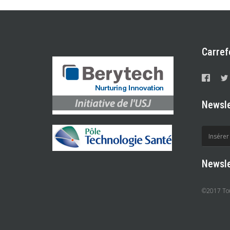
Carref
Newsle
Newsle
©2017 Tous