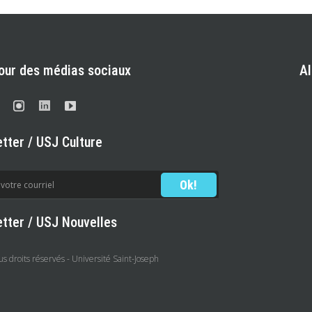
our des médias sociaux
A
tter / USJ Culture
tter / USJ Nouvelles
 droits réservés - Université Saint-Joseph