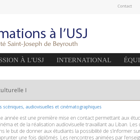
Contact
SION À L'USJ
INTERNATIONAL
ÉQU
ulturelle I
es scéniques, audiovisuelles et cinématographiques
e année est une première mise en contact permettant aux étudi
néma et de la réalisation audiovisuelle travaillant au Liban. Le
ns le but de donner aux étudiants la possibilité de s’informer sur
prunter une fois diplômés. Les rencontres animées par l’enseig