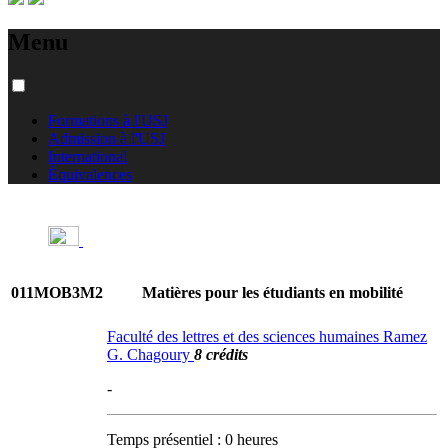
Menu
Formations à l'USJ
Admission à l'USJ
International
Équivalences
011MOB3M2
Matières pour les étudiants en mobilité
Faculté des lettres et des sciences humaines Ramez
G. Chagoury
8 crédits
-
Temps présentiel : 0 heures