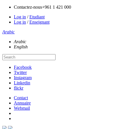
Contactez-nous
+961 1 421 000
Log in
/
Etudiant
Log in
/
Enseignant
Arabic
Arabic
English
Facebook
Twitter
Instagram
Linkedin
flickr
Contact
Annuaire
Webmail