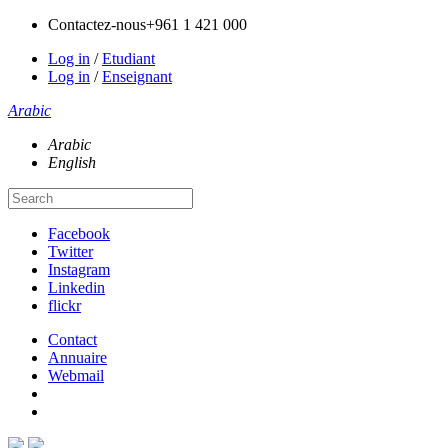
Contactez-nous
+961 1 421 000
Log in
/
Etudiant
Log in
/
Enseignant
Arabic
Arabic
English
Facebook
Twitter
Instagram
Linkedin
flickr
Contact
Annuaire
Webmail