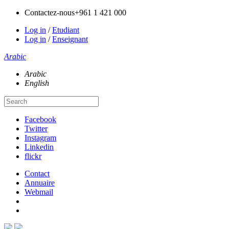
Contactez-nous
+961 1 421 000
Log in
/
Etudiant
Log in
/
Enseignant
Arabic
Arabic
English
Facebook
Twitter
Instagram
Linkedin
flickr
Contact
Annuaire
Webmail