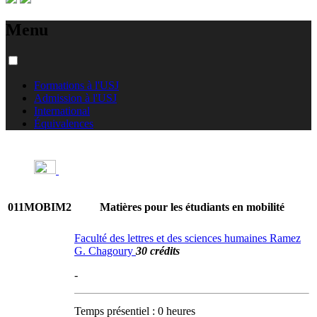
Menu
Formations à l'USJ
Admission à l'USJ
International
Équivalences
011MOBIM2
Matières pour les étudiants en mobilité
Faculté des lettres et des sciences humaines Ramez
G. Chagoury
30 crédits
-
Temps présentiel : 0 heures