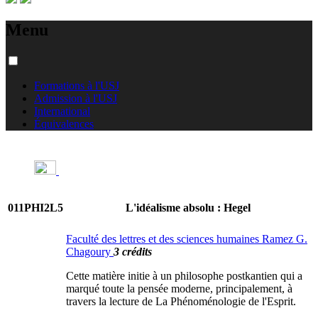
Menu
Formations à l'USJ
Admission à l'USJ
International
Équivalences
011PHI2L5
L'idéalisme absolu : Hegel
Faculté des lettres et des sciences humaines Ramez G.
Chagoury
3 crédits
Cette matière initie à un philosophe postkantien qui a
marqué toute la pensée moderne, principalement, à
travers la lecture de La Phénoménologie de l'Esprit.