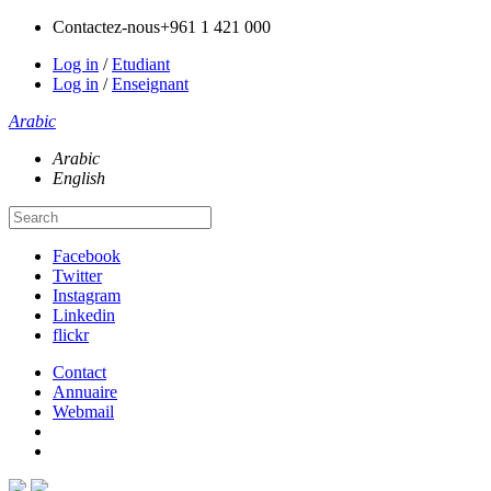
Contactez-nous
+961 1 421 000
Log in
/
Etudiant
Log in
/
Enseignant
Arabic
Arabic
English
Facebook
Twitter
Instagram
Linkedin
flickr
Contact
Annuaire
Webmail