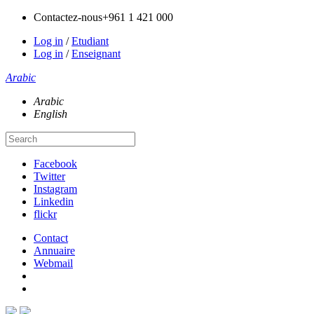
Contactez-nous
+961 1 421 000
Log in
/
Etudiant
Log in
/
Enseignant
Arabic
Arabic
English
Facebook
Twitter
Instagram
Linkedin
flickr
Contact
Annuaire
Webmail