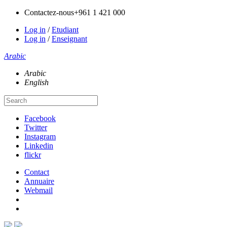
Contactez-nous
+961 1 421 000
Log in
/
Etudiant
Log in
/
Enseignant
Arabic
Arabic
English
Facebook
Twitter
Instagram
Linkedin
flickr
Contact
Annuaire
Webmail