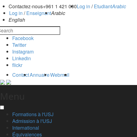
Contactez-nous
+961 1 421 000
Log in
/
Etudiant
Arabic
Log in
/
Enseignant
Arabic
English
Facebook
Twitter
Instagram
Linkedin
flickr
Contact
Annuaire
Webmail
Menu
Formations à l'USJ
Admission à l'USJ
International
Équivalences