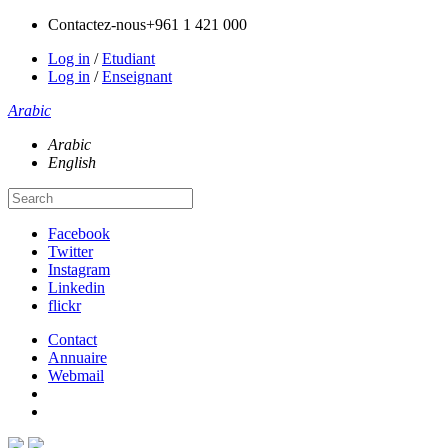
Contactez-nous
+961 1 421 000
Log in
/
Etudiant
Log in
/
Enseignant
Arabic
Arabic
English
Facebook
Twitter
Instagram
Linkedin
flickr
Contact
Annuaire
Webmail