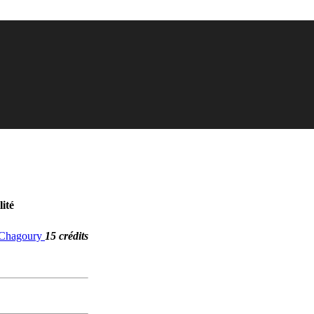
ité
. Chagoury
15 crédits