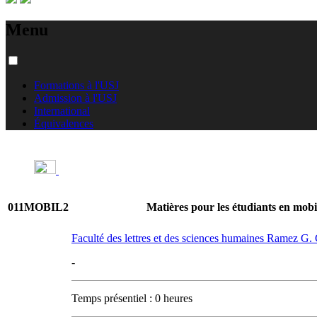
Menu
Formations à l'USJ
Admission à l'USJ
International
Équivalences
011MOBIL2
Matières pour les étudiants en mobil
Faculté des lettres et des sciences humaines Ramez G
-
Temps présentiel : 0 heures