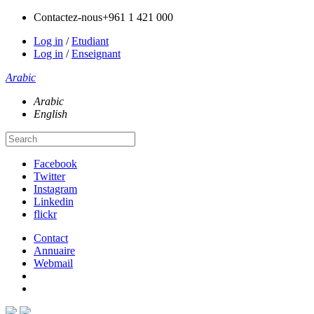
Contactez-nous
+961 1 421 000
Log in
/
Etudiant
Log in
/
Enseignant
Arabic
Arabic
English
Facebook
Twitter
Instagram
Linkedin
flickr
Contact
Annuaire
Webmail