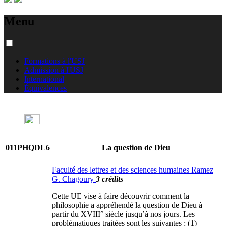
Menu
Formations à l'USJ
Admission à l'USJ
International
Équivalences
011PHQDL6
La question de Dieu
Faculté des lettres et des sciences humaines Ramez
G. Chagoury
3 crédits
Cette UE vise à faire découvrir comment la
philosophie a appréhendé la question de Dieu à
partir du XVIII° siècle jusqu’à nos jours. Les
problématiques traitées sont les suivantes : (1)