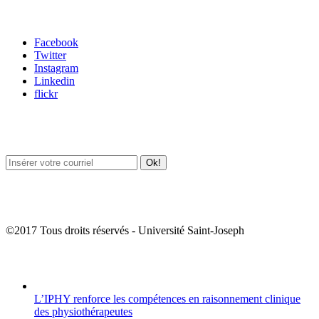
Carrefour des médias sociaux
Facebook
Twitter
Instagram
Linkedin
flickr
Newsletter / USJ Culture
Newsletter / USJ Nouvelles
©2017 Tous droits réservés - Université Saint-Joseph
Album Photos
L’IPHY renforce les compétences en raisonnement clinique
des physiothérapeutes