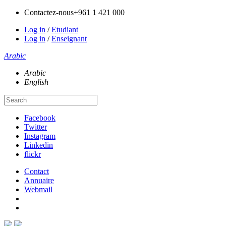
Contactez-nous
+961 1 421 000
Log in
/
Etudiant
Log in
/
Enseignant
Arabic
Arabic
English
Facebook
Twitter
Instagram
Linkedin
flickr
Contact
Annuaire
Webmail