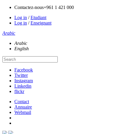
Contactez-nous
+961 1 421 000
Log in
/
Etudiant
Log in
/
Enseignant
Arabic
Arabic
English
Facebook
Twitter
Instagram
Linkedin
flickr
Contact
Annuaire
Webmail