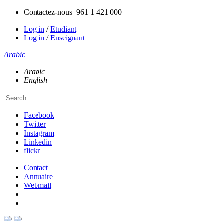
Contactez-nous
+961 1 421 000
Log in
/
Etudiant
Log in
/
Enseignant
Arabic
Arabic
English
Facebook
Twitter
Instagram
Linkedin
flickr
Contact
Annuaire
Webmail