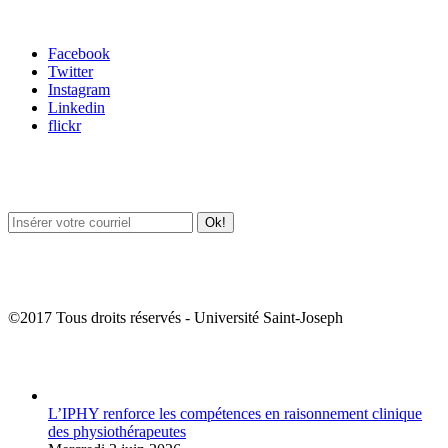
Carrefour des médias sociaux
Facebook
Twitter
Instagram
Linkedin
flickr
Newsletter / USJ Culture
Newsletter / USJ Nouvelles
©2017 Tous droits réservés - Université Saint-Joseph
Album Photos
L’IPHY renforce les compétences en raisonnement clinique
des physiothérapeutes