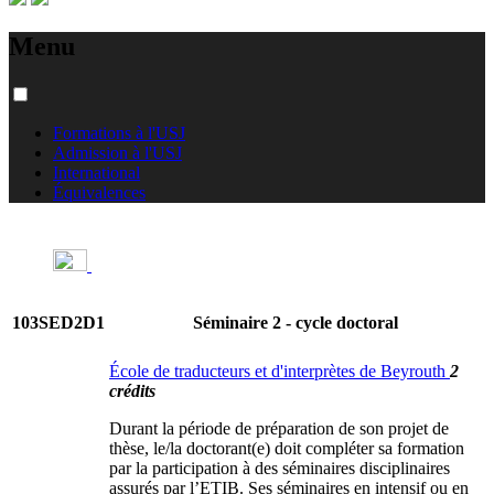
Menu
Formations à l'USJ
Admission à l'USJ
International
Équivalences
103SED2D1
Séminaire 2 - cycle doctoral
École de traducteurs et d'interprètes de Beyrouth
2
crédits
Durant la période de préparation de son projet de
thèse, le/la doctorant(e) doit compléter sa formation
par la participation à des séminaires disciplinaires
assurés par l’ETIB. Ses séminaires en intensif ou en