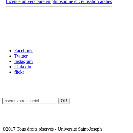
Licence universitaire en philosophie et civilisation arabes
Carrefour des médias sociaux
Facebook
Twitter
Instagram
Linkedin
flickr
Newsletter / USJ Culture
Newsletter / USJ Nouvelles
©2017 Tous droits réservés - Université Saint-Joseph