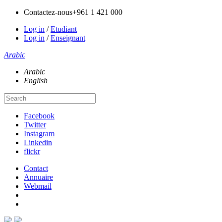
Contactez-nous
+961 1 421 000
Log in
/
Etudiant
Log in
/
Enseignant
Arabic
Arabic
English
Facebook
Twitter
Instagram
Linkedin
flickr
Contact
Annuaire
Webmail