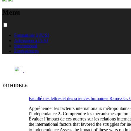
Menu
Formations à l'USJ
Admission à l'USJ
International
Équivalences
011HIDEL6
Faculté des lettres et des sciences humaines Ramez G
Appréhender les facteurs internationaux métropolitains et
l’indépendance 2- Comprendre les mécanismes qui ont pe
Évaluer l’impact de ces guerres sur les relations interna
the international factors that favored the struggles for
to independence Assess the impact of these wars on international relations  بحدوث إنهاء الاستعمار. أهداف هذه الوحدة الدراسية: تحديد العوامل