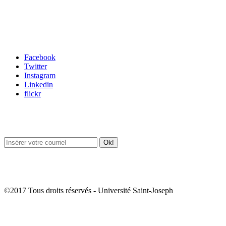
Carrefour des médias sociaux
Facebook
Twitter
Instagram
Linkedin
flickr
Newsletter / USJ Culture
Newsletter / USJ Nouvelles
©2017 Tous droits réservés - Université Saint-Joseph
Album Photos