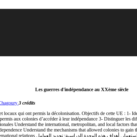
Les guerres d'indépendance au XXème siècle
. Chagoury
3 crédits
 locaux qui ont permis la décolonisation. Objectifs de cette UE : 1- Ident
rmis aux colonies d’accéder à leur indépendance 3- Distinguer les dif
tionales Understand the international, metropolitan, and local factors th
 independence Understand the mechanisms that allowed colonies to gain th
فهم العوامل الدولية، الحضرية، والمحلية التي سمحت