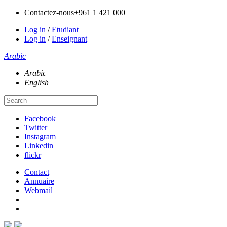
Contactez-nous
+961 1 421 000
Log in
/
Etudiant
Log in
/
Enseignant
Arabic
Arabic
English
Facebook
Twitter
Instagram
Linkedin
flickr
Contact
Annuaire
Webmail