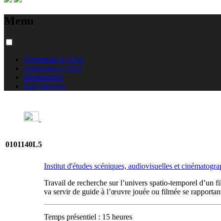
Menu
Formations à l'USJ
Admission à l'USJ
International
Équivalences
0101140L5
Institut d'études scéniques, audiovisuelles et cinématogr
Travail de recherche sur l’univers spatio-temporel d’un fi
va servir de guide à l’œuvre jouée ou filmée se rapportan
Temps présentiel : 15 heures