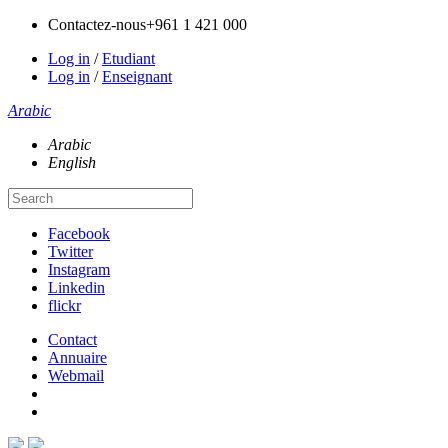
Contactez-nous
+961 1 421 000
Log in
/
Etudiant
Log in
/
Enseignant
Arabic
Arabic
English
Facebook
Twitter
Instagram
Linkedin
flickr
Contact
Annuaire
Webmail