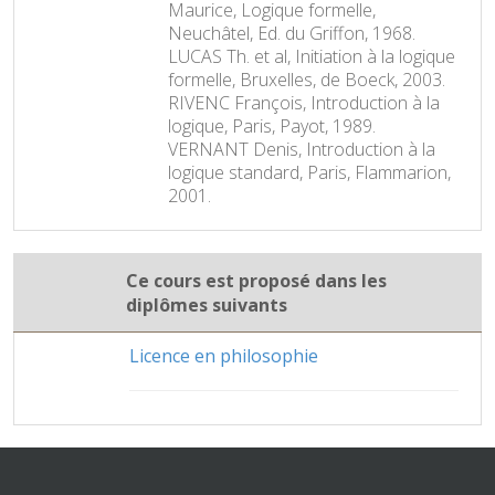
Maurice, Logique formelle,
Neuchâtel, Ed. du Griffon, 1968.
LUCAS Th. et al, Initiation à la logique
formelle, Bruxelles, de Boeck, 2003.
RIVENC François, Introduction à la
logique, Paris, Payot, 1989.
VERNANT Denis, Introduction à la
logique standard, Paris, Flammarion,
2001.
Ce cours est proposé dans les
diplômes suivants
Licence en philosophie