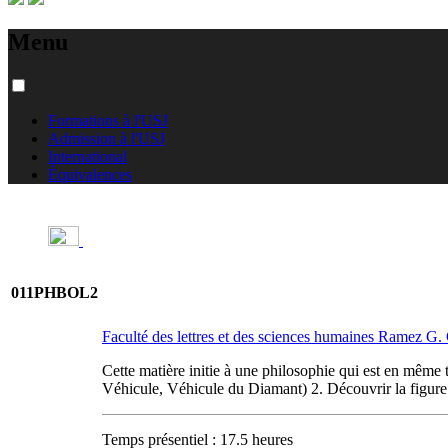
Menu
Formations à l'USJ
Admission à l'USJ
International
Équivalences
011PHBOL2
Faculté des lettres et des sciences humaines Ramez G
Cette matière initie à une philosophie qui est en même
Véhicule, Véhicule du Diamant) 2. Découvrir la figure
Temps présentiel : 17.5 heures