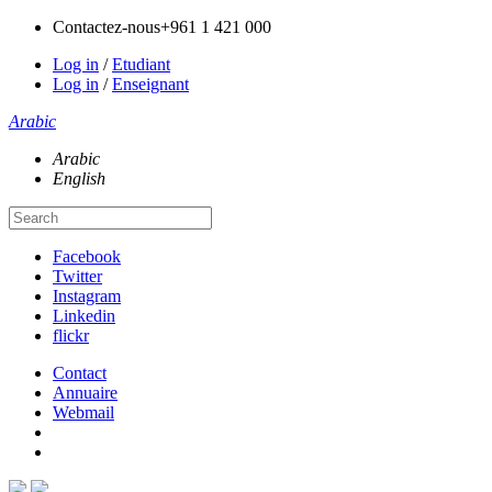
Contactez-nous
+961 1 421 000
Log in
/
Etudiant
Log in
/
Enseignant
Arabic
Arabic
English
Facebook
Twitter
Instagram
Linkedin
flickr
Contact
Annuaire
Webmail