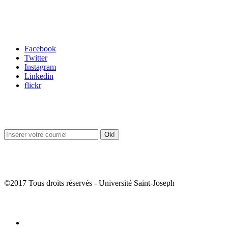
Carrefour des médias sociaux
Facebook
Twitter
Instagram
Linkedin
flickr
Newsletter / USJ Culture
Newsletter / USJ Nouvelles
©2017 Tous droits réservés - Université Saint-Joseph
Album Photos