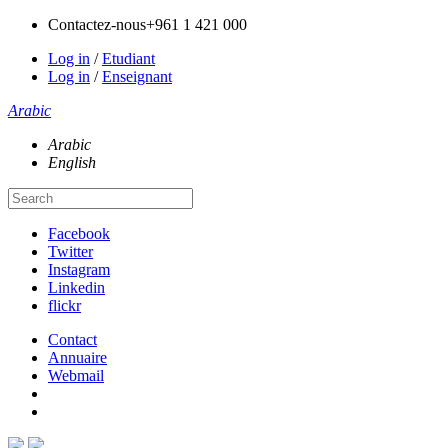
Contactez-nous
+961 1 421 000
Log in
/
Etudiant
Log in
/
Enseignant
Arabic
Arabic
English
Facebook
Twitter
Instagram
Linkedin
flickr
Contact
Annuaire
Webmail