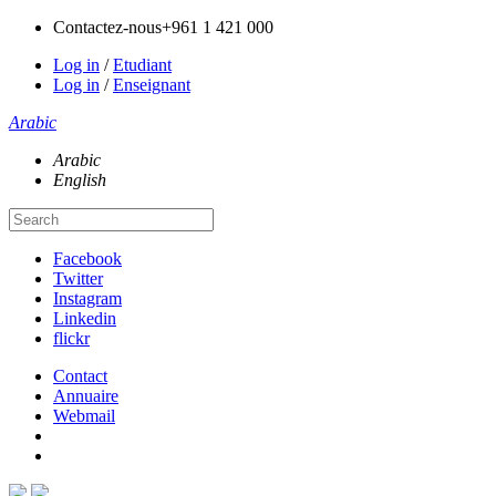
Contactez-nous
+961 1 421 000
Log in
/
Etudiant
Log in
/
Enseignant
Arabic
Arabic
English
Facebook
Twitter
Instagram
Linkedin
flickr
Contact
Annuaire
Webmail