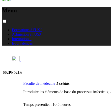
Menu
Formations à l'USJ
Admission à l'USJ
International
Équivalences
002PF02L6
Faculté de médecine
1 crédits
Introduire les éléments de base du processus infectieux,
Temps présentiel : 10.5 heures