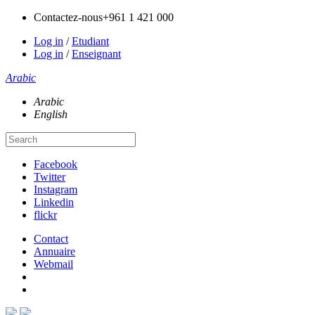
Contactez-nous
+961 1 421 000
Log in
/
Etudiant
Log in
/
Enseignant
Arabic
Arabic
English
Facebook
Twitter
Instagram
Linkedin
flickr
Contact
Annuaire
Webmail