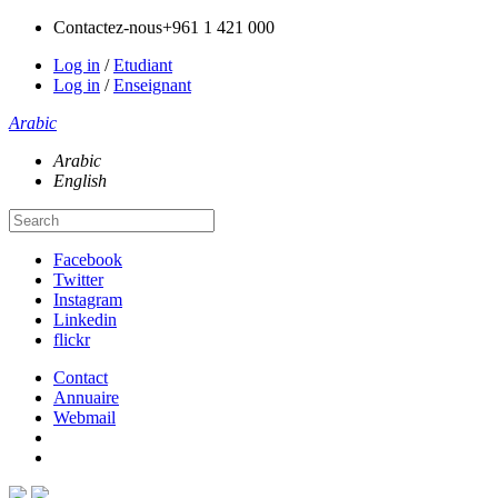
Contactez-nous
+961 1 421 000
Log in
/
Etudiant
Log in
/
Enseignant
Arabic
Arabic
English
Facebook
Twitter
Instagram
Linkedin
flickr
Contact
Annuaire
Webmail